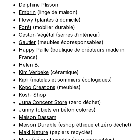
Delphine Plisson
Embrin
(linge de maison)
Flowy
(plantes à domicile)
Forêt
(mobilier durable)
Gaston Végétal
(serres d’intérieur)
Gautier
(meubles écoresponsables)
Happy Paille
(boutique de créateurs made in
France)
Helen B.
Kim Verbeke
(céramique)
Kipli
(matelas et sommiers écologiques)
Kopo Créations
(meubles)
Koshi Shop
Juna Concept Store
(zéro déchet)
Junny
(objets en béton colorés)
Maison Dassam
Maison Durable
(eshop éthique et zéro déchet)
Maki Nature
(papiers recyclés)
Mieu
(déco et meuble écoresponsables)