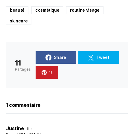
beauté
cosmétique
routine visage
skincare
Share
Tweet
11
Partages
11
1 commentaire
Justine
dit :