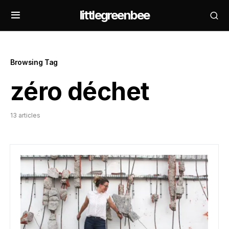
littlegreenbee
Browsing Tag
zéro déchet
13 articles