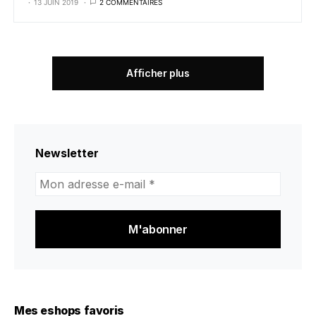
13 JUIN 2019
2 COMMENTAIRES
Afficher plus
Newsletter
Mon
adresse
e-
mail
*
Mes eshops favoris