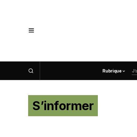
Rubrique
J’
S’informer