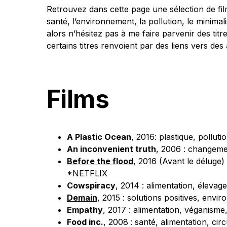
Retrouvez dans cette page une sélection de fi
santé, l’environnement, la pollution, le minimali
alors n’hésitez pas à me faire parvenir des titr
certains titres renvoient par des liens vers des 
Films
A Plastic Ocean
, 2016: plastique, pollu
An inconvenient truth
, 2006 : changemen
Before the flood
, 2016 (Avant le déluge)
*NETFLIX
Cowspiracy
, 2014 : alimentation, éleva
Demain
, 2015 : solutions positives, envi
Empathy
, 2017 : alimentation, véganisme
Food inc.
, 2008
: santé, alimentation, circ