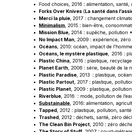
Food choices, 2016 : alimentation, sant
Forks Over Knives
(
La santé dans l’assi
Merci la pluie
,
2017 : changement climatiq
Minimalism
, 2015 : bien-être, consomma
Mission Blue
, 2014 : supêche, pollution
No Impact Man
, 2009 : expérience, zéro
Océans
, 2010: océan, impact de l’homm
Océans, le mystère plastique
,
2016 : pl
Plastic China
, 2016 : plastique, recyclage
Planet Earth
, 2006 : série, beauté de l
Plastic Paradise
, 2013
: plastique, océan
Plastic
Partout
, 2017 : plastique, pollut
Plastic Planet
, 2009 : plastique, pollutio
Riverblue
, 2016 : mode, pollution de l’ea
Substainable
, 2016: alimentation, agric
Tapped
, 2012 : plastique, pollution, santé
Trashed
, 2012 : déchets, santé, zéro déc
The Clean Bin Project
, 2010 : zéro déch
The Story of Stuff
, 2007 : court-métrag