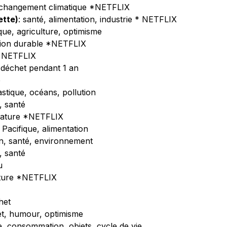
é, changement climatique *NETFLIX
ette)
: santé, alimentation, industrie * NETFLIX
ue, agriculture, optimisme
tion durable *NETFLIX
 *NETFLIX
 déchet pendant 1 an
e
astique, océans, pollution
, santé
a nature *NETFLIX
 Pacifique, alimentation
ion, santé, environnement
n, santé
u
ulture *NETFLIX
het
et, humour, optimisme
e, consommation, objets, cycle de vie