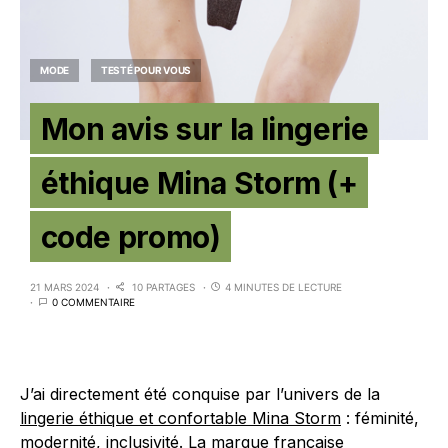
MODE
TESTÉ POUR VOUS
Mon avis sur la lingerie
éthique Mina Storm (+
code promo)
21 MARS 2024
10 PARTAGES
4 MINUTES DE LECTURE
0 COMMENTAIRE
J’ai directement été conquise par l’univers de la
lingerie éthique et confortable Mina Storm
: féminité,
modernité, inclusivité. La marque française