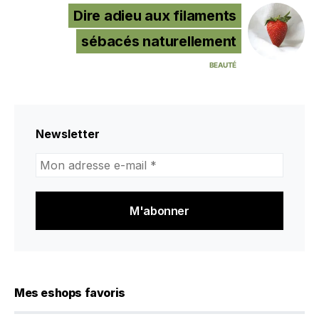
Dire adieu aux filaments
sébacés naturellement
BEAUTÉ
Newsletter
Mon
adresse
e-
mail
*
Mes eshops favoris