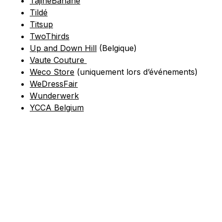
TajineBanane
Tildé
Titsup
TwoThirds
Up and Down Hill
(Belgique)
Vaute Couture
Weco Store
(uniquement lors d’événements)
WeDressFair
Wunderwerk
YCCA Belgium