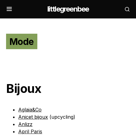
littlegreenbee
Mode
Bijoux
Aglaia&Co
Anicet bijoux
(upcycling)
Anlizz
April Paris