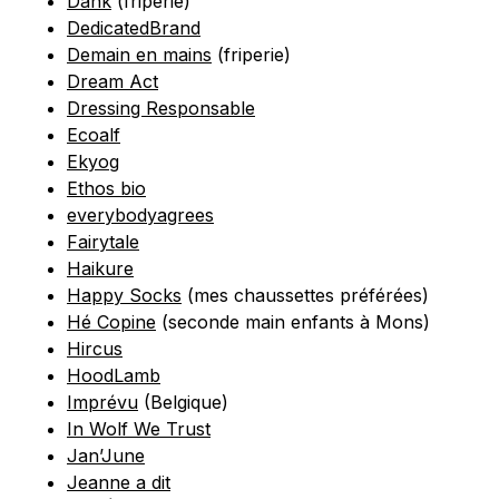
Dank
(friperie)
DedicatedBrand
Demain en mains
(friperie)
Dream Act
Dressing Responsable
Ecoalf
Ekyog
Ethos bio
everybodyagrees
Fairytale
Haikure
Happy Socks
(mes chaussettes préférées)
Hé Copine
(seconde main enfants à Mons)
Hircus
HoodLamb
Imprévu
(Belgique)
In Wolf We Trust
Jan’June
Jeanne a dit