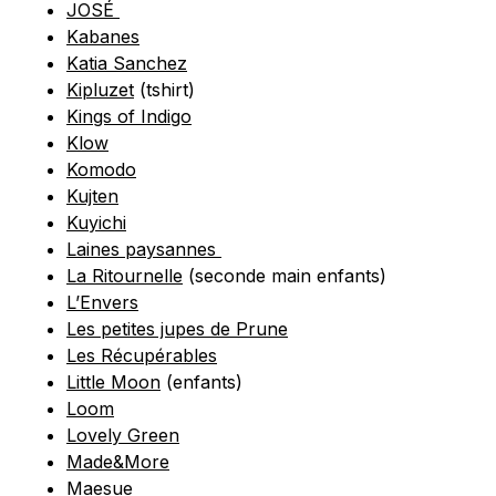
JOSÉ
Kabanes
Katia Sanchez
Kipluzet
(tshirt)
Kings of Indigo
Klow
Komodo
Kujten
Kuyichi
Laines paysannes
La Ritournelle
(seconde main enfants)
L’Envers
Les petites jupes de Prune
Les Récupérables
Little Moon
(enfants)
Loom
Lovely Green
Made&More
Maesue