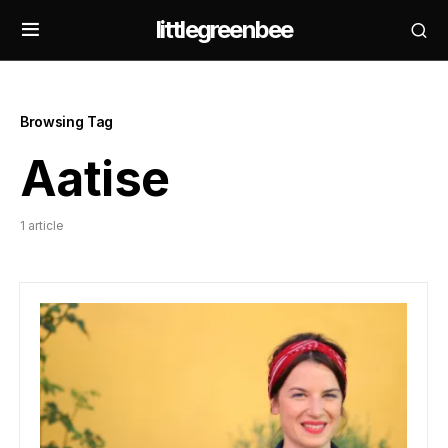
littlegreenbee
Browsing Tag
Aatise
1 article