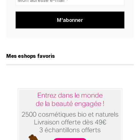
adresse
e-
mail
*
Mes eshops favoris