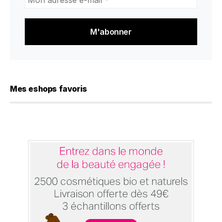
adresse
e-
mail
*
Mes eshops favoris