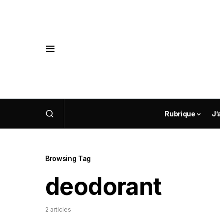
Rubrique
J’
Browsing Tag
deodorant
2 articles