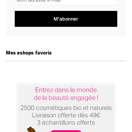
adresse
e-
mail
*
Mes eshops favoris