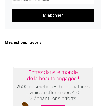
adresse
e-
mail
*
Mes eshops favoris