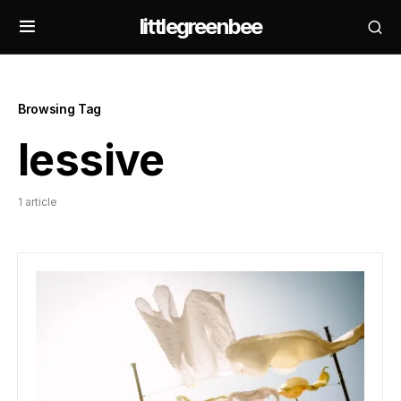
littlegreenbee
Browsing Tag
lessive
1 article