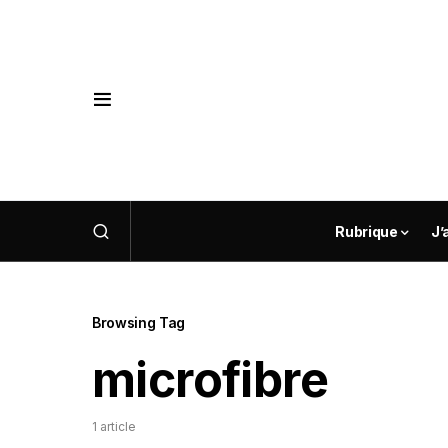
Rubrique
J’
Browsing Tag
microfibre
1 article