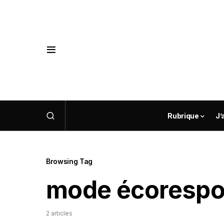
Rubrique
J’
Browsing Tag
mode écorespo
2 articles