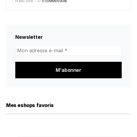
15 MAI 2019
0 COMMENTAIRE
Newsletter
Mon
adresse
e-
mail
*
Mes eshops favoris