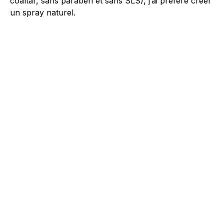
coaltar, sans paraben et sans SLS), j’ai préféré créer
un spray naturel.