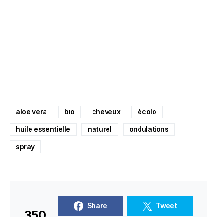
aloe vera
bio
cheveux
écolo
huile essentielle
naturel
ondulations
spray
Share
Tweet
350