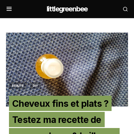
littlegreenbee
BEAUTÉ
DIY
Cheveux fins et plats ?
Testez ma recette de