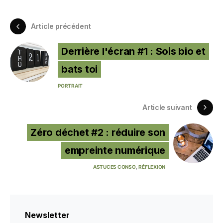
Article précédent
Derrière l'écran #1 : Sois bio et
bats toi
PORTRAIT
Article suivant
Zéro déchet #2 : réduire son
empreinte numérique
ASTUCES CONSO
RÉFLEXION
Newsletter