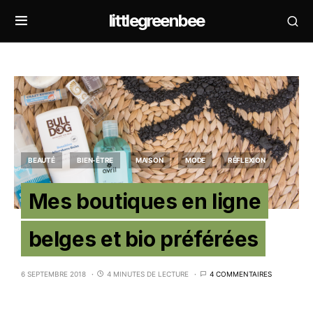
littlegreenbee
BEAUTÉ
BIEN-ÊTRE
MAISON
MODE
RÉFLEXION
Mes boutiques en ligne
belges et bio préférées
6 SEPTEMBRE 2018
4 MINUTES DE LECTURE
4 COMMENTAIRES