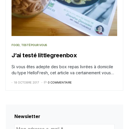
FOOD
TESTÉ POUR VOUS
J’ai testé littlegreenbox
Si vous êtes adepte des box repas livrées à domicile
du type HelloFresh, cet article va certainement vous…
18 OCTOBRE 2017
0 COMMENTAIRE
Newsletter
Mon