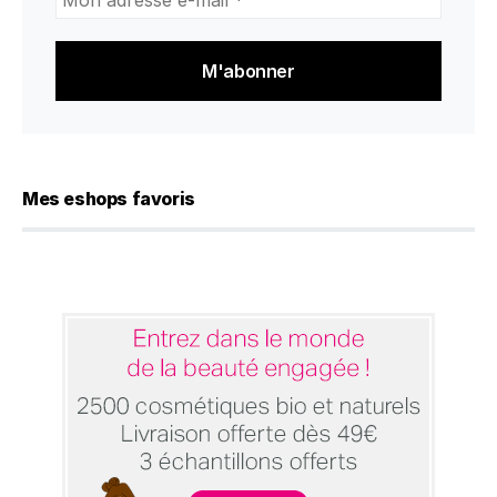
adresse
e-
mail
*
Mes eshops favoris