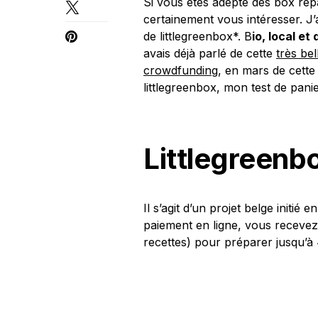
Si vous êtes adepte des box repa
certainement vous intéresser. J’
de littlegreenbox*. B
io, local et
avais déjà parlé de cette
très bel
crowdfunding
, en mars de cette
littlegreenbox, mon test de pan
Littlegreenbo
Il s’agit d’un projet belge init
paiement en ligne, vous receve
recettes) pour préparer jusqu’à