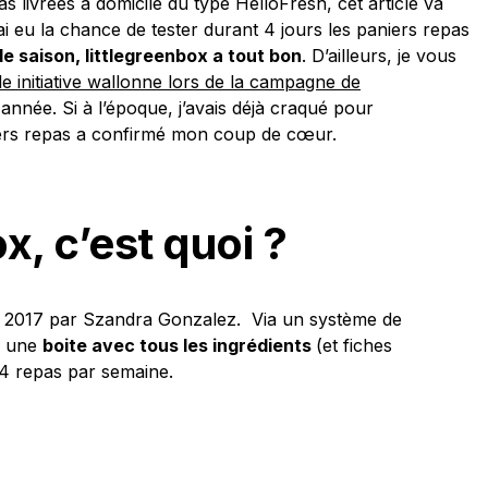
s livrées à domicile du type HelloFresh, cet article va
ai eu la chance de tester durant 4 jours les paniers repas
 de saison, littlegreenbox a tout bon
. D’ailleurs, je vous
le initiative wallonne lors de la campagne de
 année. Si à l’époque, j’avais déjà craqué pour
iers repas a confirmé mon coup de cœur.
x, c’est quoi ?
ié en 2017 par Szandra Gonzalez. Via un système de
z une
boite avec tous les ingrédients
(et fiches
 4 repas par semaine.