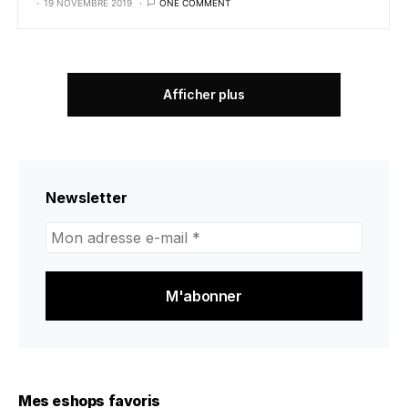
19 NOVEMBRE 2019
ONE COMMENT
Afficher plus
Newsletter
Mon
adresse
e-
mail
*
Mes eshops favoris