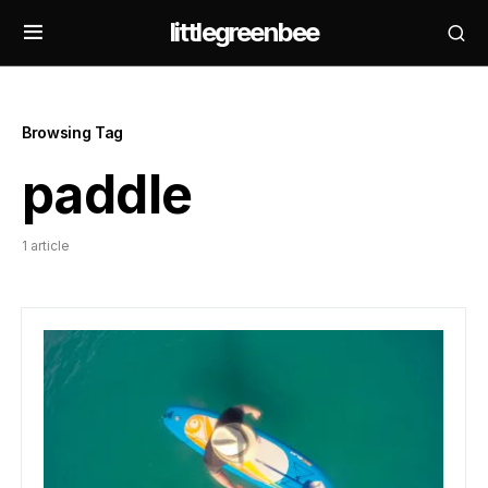
littlegreenbee
Browsing Tag
paddle
1 article