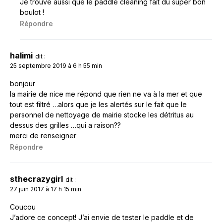
Je trouve aussi que le paddle cleaning fait du super bon
boulot !
Répondre
halimi
dit :
25 septembre 2019 à 6 h 55 min
bonjour
la mairie de nice me répond que rien ne va à la mer et que
tout est filtré …alors que je les alertés sur le fait que le
personnel de nettoyage de mairie stocke les détritus au
dessus des grilles …qui a raison??
merci de renseigner
Répondre
sthecrazygirl
dit :
27 juin 2017 à 17 h 15 min
Coucou
J’adore ce concept! J’ai envie de tester le paddle et de