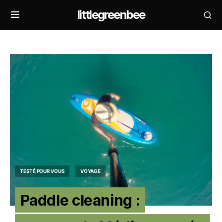
littlegreenbee
TESTÉ POUR VOUS
VOYAGE
Paddle cleaning :