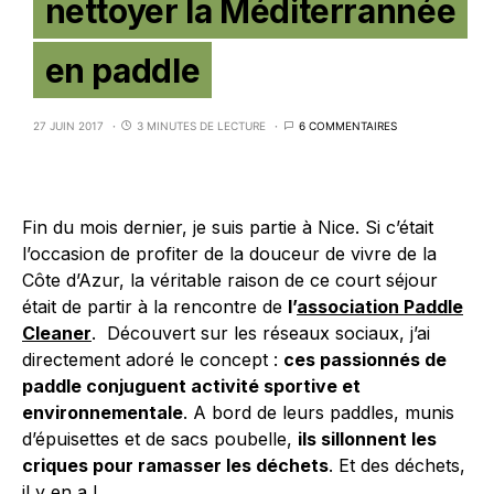
nettoyer la Méditerrannée
en paddle
27 JUIN 2017
3 MINUTES DE LECTURE
6 COMMENTAIRES
Fin du mois dernier, je suis partie à Nice. Si c’était
l’occasion de profiter de la douceur de vivre de la
Côte d’Azur, la véritable raison de ce court séjour
était de partir à la rencontre de
l’
association Paddle
Cleaner
. Découvert sur les réseaux sociaux, j’ai
directement adoré le concept :
ces passionnés de
paddle conjuguent activité sportive et
environnementale
. A bord de leurs paddles, munis
d’épuisettes et de sacs poubelle,
ils sillonnent les
criques pour ramasser les déchets
. Et des déchets,
il y en a !