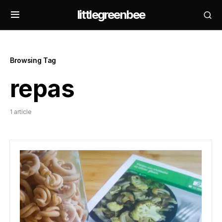
littlegreenbee
Browsing Tag
repas
1 article