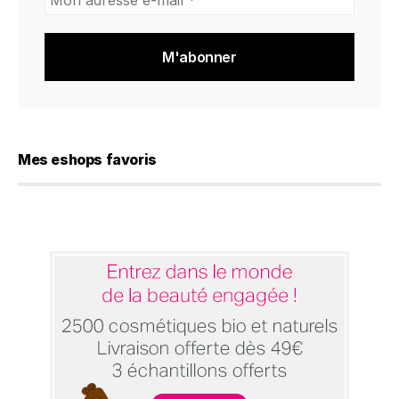
adresse
e-
mail
*
Mes eshops favoris