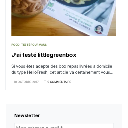
FOOD
TESTÉ POUR VOUS
J’ai testé littlegreenbox
Si vous êtes adepte des box repas livrées à domicile
du type HelloFresh, cet article va certainement vous…
18 OCTOBRE 2017
0 COMMENTAIRE
Newsletter
Mon