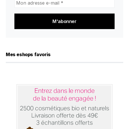
adresse
e-
mail
*
Mes eshops favoris