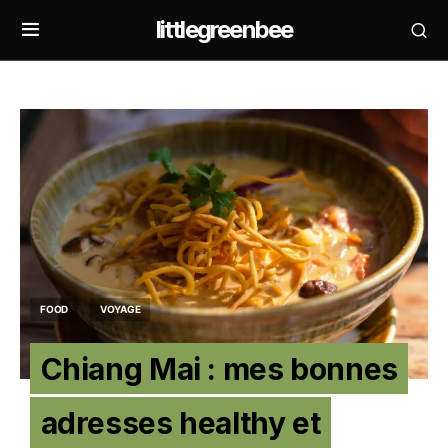
littlegreenbee
FOOD
VOYAGE
Chiang Mai : mes bonnes
adresses healthy et