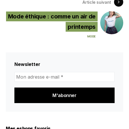
Article suivant
Mode éthique : comme un air de
printemps
MODE
Newsletter
Mon
adresse
e-
mail
*
Mes eshops favoris