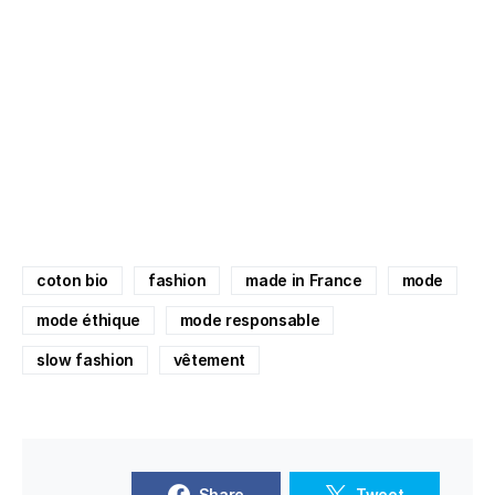
coton bio
fashion
made in France
mode
mode éthique
mode responsable
slow fashion
vêtement
Share
Tweet