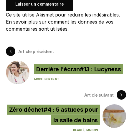
Ce site utilise Akismet pour réduire les indésirables.
En savoir plus sur comment les données de vos
commentaires sont utilisées
.
Article précédent
Derrière l'écran#13 : Lucyness
MODE
PORTRAIT
Article suivant
Zéro déchet#4 : 5 astuces pour
la salle de bains
BEAUTÉ
MAISON