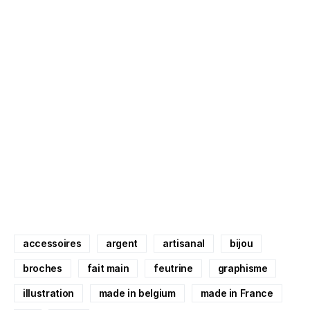
accessoires
argent
artisanal
bijou
broches
fait main
feutrine
graphisme
illustration
made in belgium
made in France