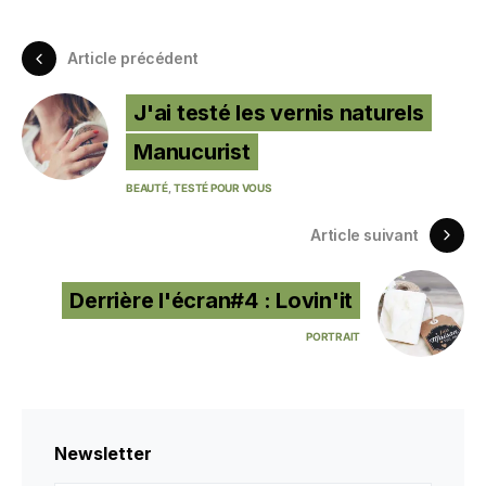
Article précédent
J'ai testé les vernis naturels
Manucurist
BEAUTÉ
TESTÉ POUR VOUS
Article suivant
Derrière l'écran#4 : Lovin'it
PORTRAIT
Newsletter