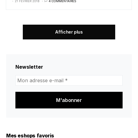
21 FÉVRIER 2018
4 COMMENTAIRES
Afficher plus
Newsletter
Mon
adresse
e-
mail
*
Mes eshops favoris