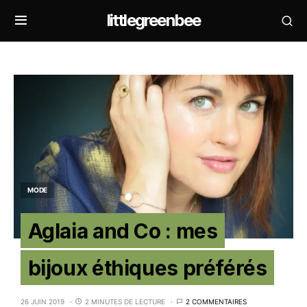
littlegreenbee
MODE
Aglaia and Co : mes
bijoux éthiques préférés
26 JUIN 2019
2 MINUTES DE LECTURE
2 COMMENTAIRES