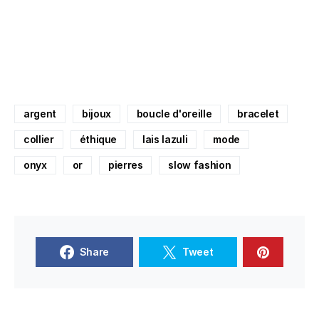
argent
bijoux
boucle d'oreille
bracelet
collier
éthique
lais lazuli
mode
onyx
or
pierres
slow fashion
Share
Tweet