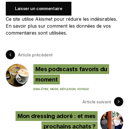
Ce site utilise Akismet pour réduire les indésirables.
En savoir plus sur comment les données de vos
commentaires sont utilisées
.
Article précédent
Mes podscasts favoris du
moment
BIEN-ÊTRE
MODE
RÉFLEXION
VOYAGE
Article suivant
Mon dressing adoré : et mes
prochains achats ?