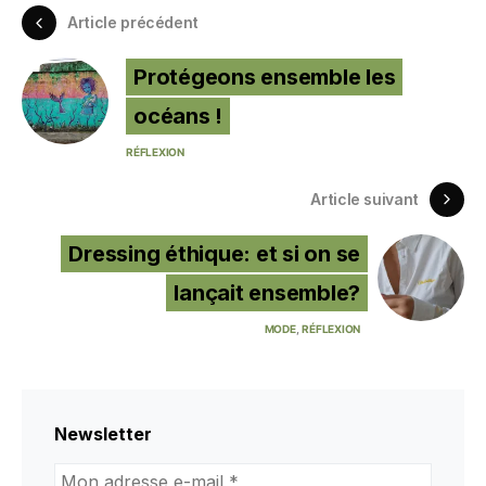
Article précédent
Protégeons ensemble les
océans !
RÉFLEXION
Article suivant
Dressing éthique: et si on se
lançait ensemble?
MODE
RÉFLEXION
Newsletter
Mon