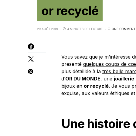
or recyclé
29 AOÛT 2019
4 MINUTES DE LECTURE
ONE COMMENT
Vous savez que je m’intéresse de p
présenté
quelques coups de cœu
plus détaillée à la
très belle mar
d’
OR DU MONDE
, une
joailleri
bijoux en
or recyclé
. Je vous p
exquise, aux valeurs éthiques et
Une histoire 