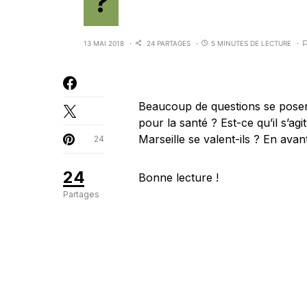
?
13 MAI 2018
24 PARTAGES
5 MINUTES DE LECTURE
Beaucoup de questions se posent
pour la santé ? Est-ce qu’il s’ag
Marseille se valent-ils ? En avan
24
24
Bonne lecture !
Partages