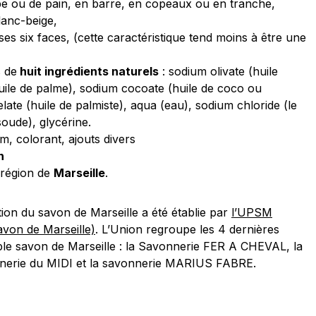
e ou de pain, en barre, en copeaux ou en tranche,
anc-beige,
ses six faces, (cette caractéristique tend moins à être une
s de
huit ingrédients naturels
: sodium olivate (huile
huile de palme), sodium cocoate (huile de coco ou
ate (huile de palmiste), aqua (eau), sodium chloride (le
soude), glycérine.
um, colorant, ajouts divers
n
a région de
Marseille
.
tion du savon de Marseille a été établie par
l’UPSM
avon de Marseille)
. L’Union regroupe les 4 dernières
able savon de Marseille : la Savonnerie FER A CHEVAL, la
nnerie du MIDI et la savonnerie MARIUS FABRE.