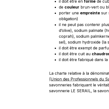
il doit être en
forme
de cub
de
couleur
brun-vert ou bl
porter une
empreinte
sur 
obligation)
il ne peut pas contenir plu
d’olive), sodium palmate (
coprah), sodium palmkernel
sel), sodium hydroxide (la 
il doit être exempt de parf
il doit être cuit au
chaudro
il doit être fabriqué dans l
La charte relative à la dénomina
(Union des Professionnels du S
savonneries fabriquant le vérit
savonnerie LE SERAIL, la savo