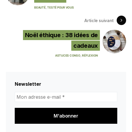
BEAUTÉ
TESTÉ POUR VOUS
Article suivant
Noël éthique : 38 idées de
cadeaux
ASTUCES CONSO
RÉFLEXION
Newsletter
Mon
adresse
e-
mail
*