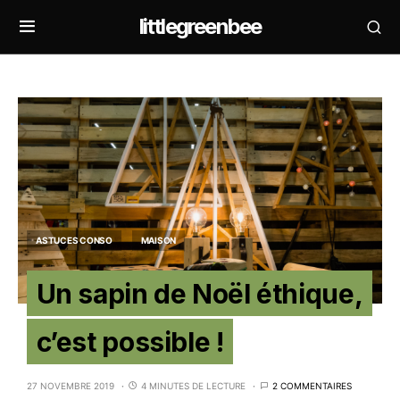
littlegreenbee
ASTUCES CONSO
MAISON
Un sapin de Noël éthique,
c’est possible !
27 NOVEMBRE 2019
4 MINUTES DE LECTURE
2 COMMENTAIRES