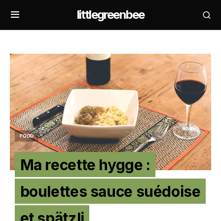
littlegreenbee
FOOD
Ma recette hygge :
boulettes sauce suédoise
et spätzli