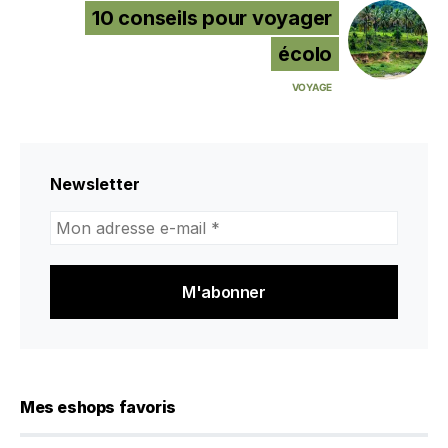
10 conseils pour voyager
écolo
VOYAGE
Newsletter
Mon
adresse
e-
mail
*
Mes eshops favoris