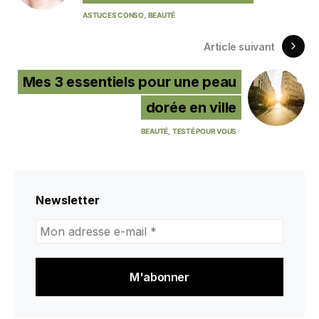
ASTUCES CONSO
BEAUTÉ
Article suivant
Mes 3 essentiels pour une peau
dorée en ville
BEAUTÉ
TESTÉ POUR VOUS
Newsletter
Mon
adresse
e-
mail
*