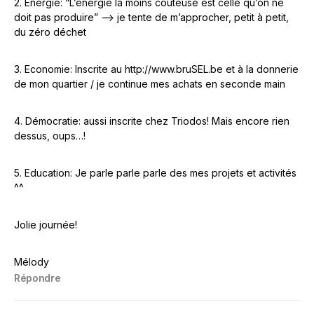
2. Energie: “L’énergie la moins coûteuse est celle qu’on ne
doit pas produire” –> je tente de m’approcher, petit à petit,
du zéro déchet
3. Economie: Inscrite au
http://www.bruSEL.be
et à la donnerie
de mon quartier / je continue mes achats en seconde main
4. Démocratie: aussi inscrite chez Triodos! Mais encore rien
dessus, oups…!
5. Education: Je parle parle parle des mes projets et activités
^^
Jolie journée!
Mélody
Répondre