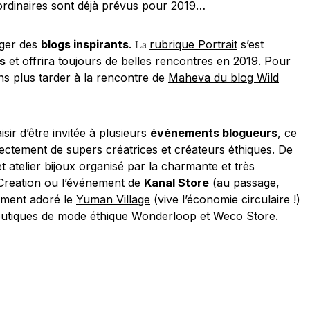
aordinaires sont déjà prévus pour 2019…
La
ager des
blogs inspirants
.
rubrique Portrait
s’est
s
et offrira toujours de belles rencontres en 2019. Pour
sans plus tarder à la rencontre de
Maheva du blog Wild
aisir d’être invitée à plusieurs
événements blogueurs
, ce
rectement de supers créatrices et créateurs éthiques. De
atelier bijoux organisé par la charmante et très
 Creation
ou l’événement de
Kanal Store
(au passage,
lement adoré le
Yuman Village
(vive l’économie circulaire !)
outiques de mode éthique
Wonderloop
et
Weco Store
.