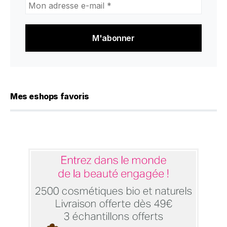
Mon
adresse
e-
mail
*
Mes eshops favoris