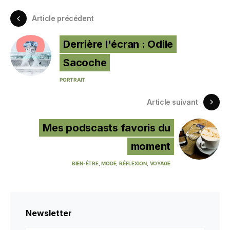
Article précédent
Derrière l'écran : Odile
Sacoche
PORTRAIT
Article suivant
Mes podscasts favoris du
moment
BIEN-ÊTRE
MODE
RÉFLEXION
VOYAGE
Newsletter