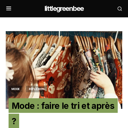
littlegreenbee
MODE
RÉFLEXION
Mode : faire le tri et après
?