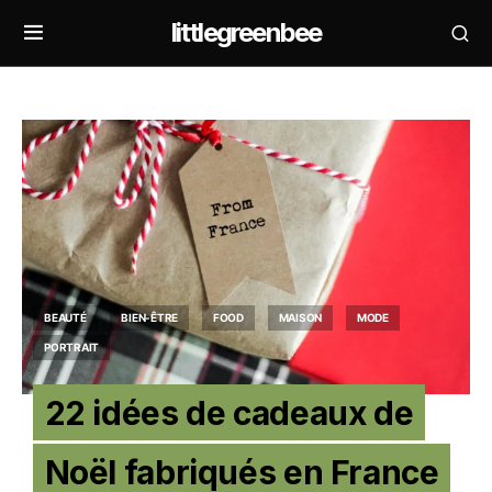
littlegreenbee
BEAUTÉ
BIEN-ÊTRE
FOOD
MAISON
MODE
PORTRAIT
22 idées de cadeaux de
Noël fabriqués en France